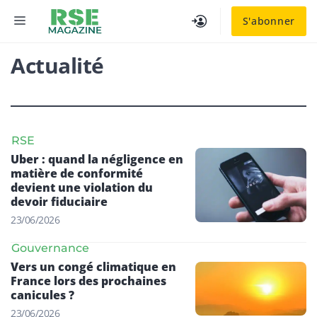
Aller
MENU
S'abonner
au
contenu
Actualité
RSE
Uber : quand la négligence en
matière de conformité
devient une violation du
devoir fiduciaire
23/06/2026
Gouvernance
Vers un congé climatique en
France lors des prochaines
canicules ?
23/06/2026