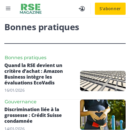
Aller
MENU
S'abonner
au
contenu
Bonnes pratiques
Bonnes pratiques
Quand la RSE devient un
critère d’achat : Amazon
Business intègre les
évaluations EcoVadis
16/01/2026
Gouvernance
Discrimination liée à la
grossesse : Crédit Suisse
condamnée
14/01/2026