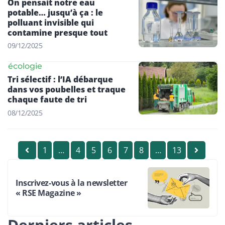
On pensait notre eau
potable… jusqu’à ça : le
polluant invisible qui
contamine presque tout
09/12/2025
écologie
Tri sélectif : l’IA débarque
dans vos poubelles et traque
chaque faute de tri
08/12/2025
1
…
4
5
6
7
8
…
13
Inscrivez-vous à la newsletter
« RSE Magazine »
Derniers articles