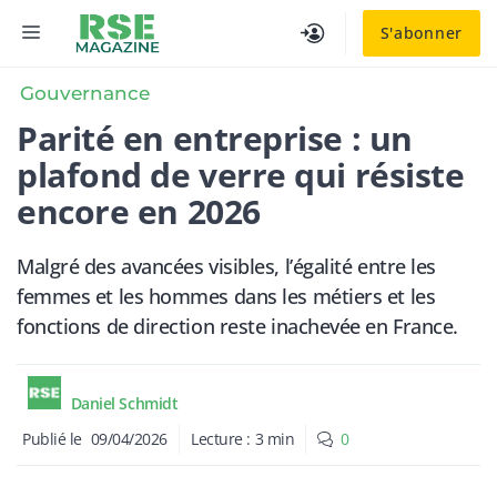
Aller
MENU
S'abonner
au
contenu
Gouvernance
Parité en entreprise : un
plafond de verre qui résiste
encore en 2026
Malgré des avancées visibles, l’égalité entre les
femmes et les hommes dans les métiers et les
fonctions de direction reste inachevée en France.
Daniel Schmidt
Publié le
09/04/2026
Lecture :
3
min
0