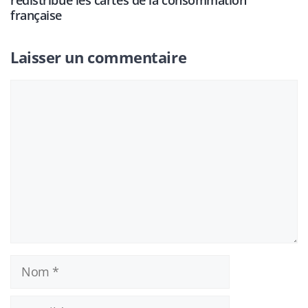
redistribue les cartes de la consommation
française
Laisser un commentaire
Commentaire
Nom
E-