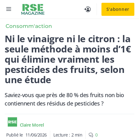
Aller
MENU
S'abonner
au
contenu
Consomm'action
Ni le vinaigre ni le citron : la
seule méthode à moins d’1€
qui élimine vraiment les
pesticides des fruits, selon
une étude
Saviez-vous que près de 80 % des fruits non bio
contiennent des résidus de pesticides ?
Claire Morel
Publié le
11/06/2026
Lecture :
2
min
0