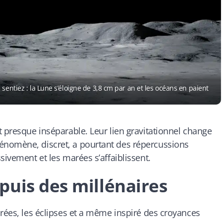
sentiez : la Lune s’éloigne de 3,8 cm par an et les océans en paient
t presque inséparable. Leur lien gravitationnel change
énomène, discret, a pourtant des répercussions
sivement et les marées s’affaiblissent.
puis des millénaires
arées, les éclipses et a même inspiré des croyances