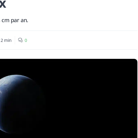
x
8 cm par an.
:
2
min
0