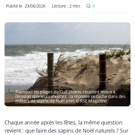
Publié le
23/06/2026
Lecture :
2
min
0
Pourquoi les plages de Gulf Shores résistent mieux à
l’érosion que leurs voisines : la réponse se cache dans des
milliers de sapins de Noël jetés © RSE Magazine
Chaque année après les fêtes, la même question
revient : que faire des sapins de Noël naturels ? Sur