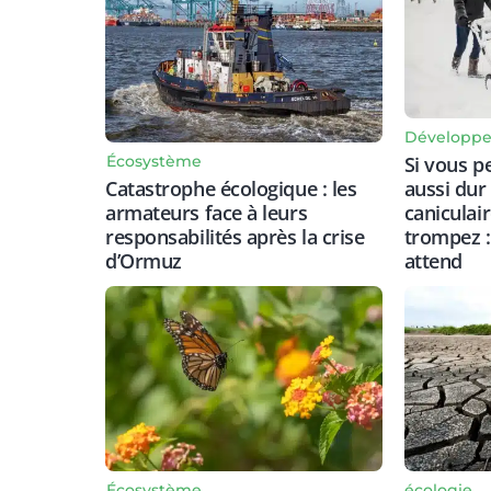
Développe
Écosystème
Si vous p
Catastrophe écologique : les
aussi dur
armateurs face à leurs
caniculai
responsabilités après la crise
trompez :
d’Ormuz
attend
Écosystème
écologie