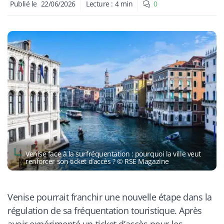
Publié le
22/06/2026
Lecture :
4
min
0
Venise face à la surfréquentation : pourquoi la ville veut
renforcer son ticket d’accès ? © RSE Magazine
Venise pourrait franchir une nouvelle étape dans la
régulation de sa fréquentation touristique. Après
avoir expérimenté un ticket d’accès pour les