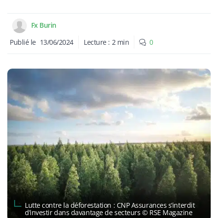
Fx Burin
Publié le
13/06/2024
Lecture :
2
min
0
Lutte contre la déforestation : CNP Assurances s’interdit
d’investir dans davantage de secteurs © RSE Magazine