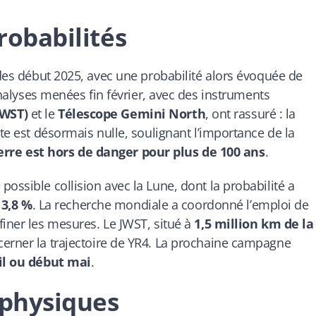
probabilités
des début 2025, avec une probabilité alors évoquée de
analyses menées fin février, avec des instruments
JWST)
et le
Télescope Gemini North
, ont rassuré : la
ate est désormais nulle, soulignant l’importance de la
erre est hors de danger pour plus de 100 ans
.
ossible collision avec la Lune, dont la probabilité a
à
3,8 %
. La recherche mondiale a coordonné l’emploi de
finer les mesures. Le JWST, situé à
1,5 million km de la
cerner la trajectoire de YR4. La prochaine campagne
ril ou début mai
.
 physiques