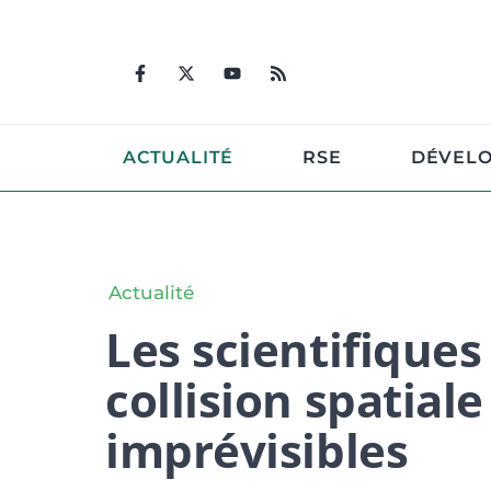
Aller
au
contenu
ACTUALITÉ
RSE
DÉVEL
Actualité
Les scientifiques
collision spatia
imprévisibles