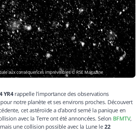
spatiale aux conséquences imprévisibles © RSE Magazine
4 YR4
rappelle l’importance des observations
pour notre planète et ses environs proches. Découvert
cédente, cet astéroïde a d’abord semé la panique en
ollision avec la Terre ont été annoncées. Selon
BFMTV
,
 mais une collision possible avec la Lune le
22