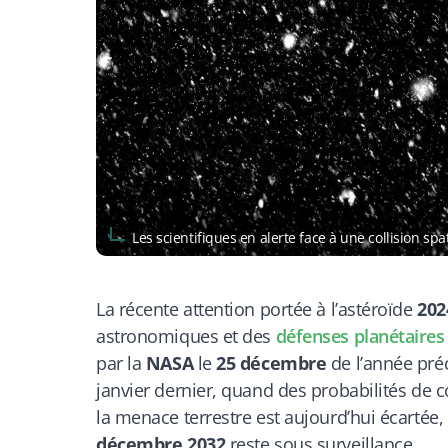
Les scientifiques en alerte face à une collision 
La récente attention portée à l’astéroïde
202
astronomiques et des
défenses planétaires
par la
NASA
le
25 décembre
de l’année pré
janvier dernier, quand des probabilités de c
la menace terrestre est aujourd’hui écartée,
décembre 2032
reste sous surveillance.