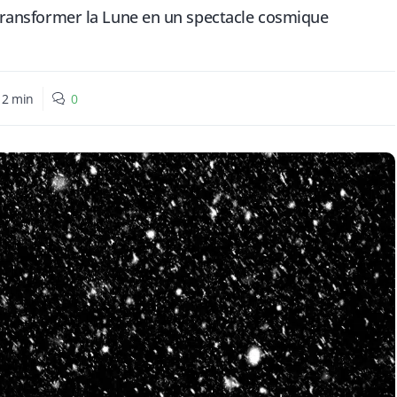
t transformer la Lune en un spectacle cosmique
:
2
min
0