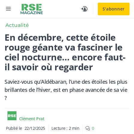
Aller
MENU
S'abonner
au
contenu
Actualité
En décembre, cette étoile
rouge géante va fasciner le
ciel nocturne… encore faut-
il savoir où regarder
Saviez-vous qu’Aldébaran, l’une des étoiles les plus
brillantes de l’hiver, est en phase avancée de sa vie
?
Clément Prat
Publié le
22/12/2025
Lecture :
2
min
0