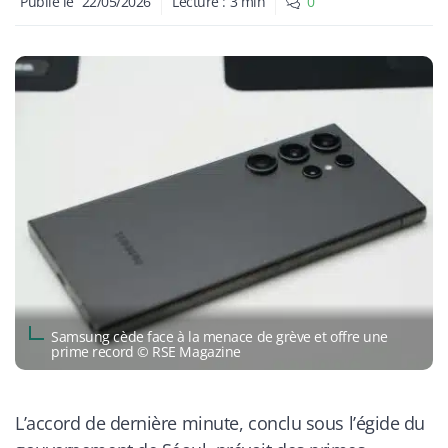
Publié le
22/05/2026
Lecture :
3
min
0
Samsung cède face à la menace de grève et offre une
prime record © RSE Magazine
L’accord de dernière minute, conclu sous l’égide du