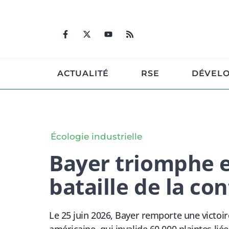
Aller
au
contenu
ACTUALITÉ
RSE
DÉVEL
Écologie industrielle
Bayer triomphe e
bataille de la co
Le 25 juin 2026, Bayer remporte une victoir