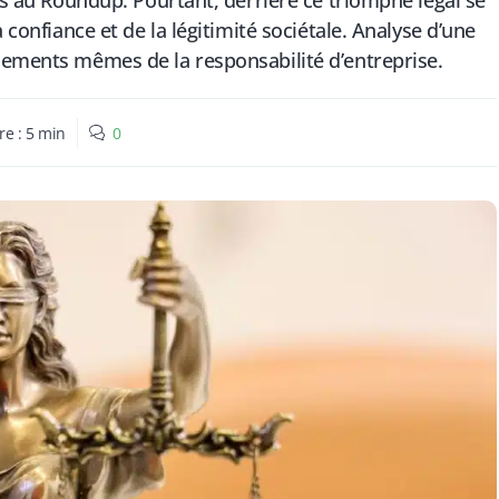
ées au Roundup. Pourtant, derrière ce triomphe légal se
 confiance et de la légitimité sociétale. Analyse d’une
dements mêmes de la responsabilité d’entreprise.
re :
5
min
0