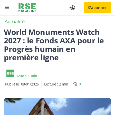
Aller
MENU
S'abonner
au
contenu
Actualité
World Monuments Watch
2027 : le Fonds AXA pour le
Progrès humain en
première ligne
Anton Kunin
Publié le
08/01/2026
Lecture :
2
min
0