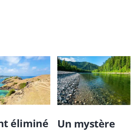
es
ont éliminé
Un mystère