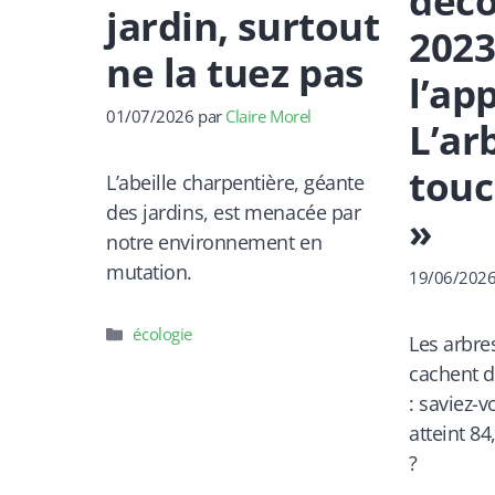
déco
jardin, surtout
2023
ne la tuez pas
l’ap
01/07/2026
par
Claire Morel
L’ar
touc
L’abeille charpentière, géante
des jardins, est menacée par
»
notre environnement en
mutation.
19/06/202
Catégories
écologie
Les arbre
cachent d
: saviez-
atteint 8
?