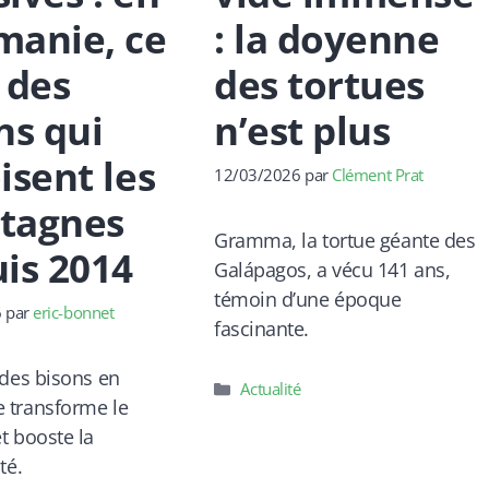
anie, ce
: la doyenne
 des
des tortues
ns qui
n’est plus
isent les
12/03/2026
par
Clément Prat
tagnes
Gramma, la tortue géante des
is 2014
Galápagos, a vécu 141 ans,
témoin d’une époque
6
par
eric-bonnet
fascinante.
 des bisons en
Catégories
Actualité
 transforme le
t booste la
té.