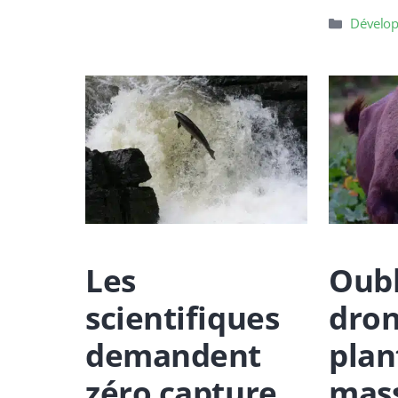
Catégori
Dévelop
Les
Oubl
scientifiques
dron
demandent
plan
zéro capture
mass