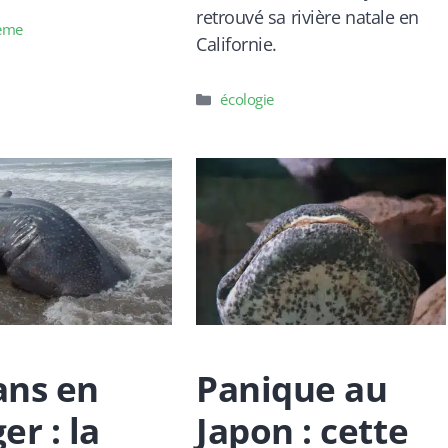
retrouvé sa rivière natale en
es
tème
Californie.
Catégories
écologie
ans en
Panique au
er : la
Japon : cette