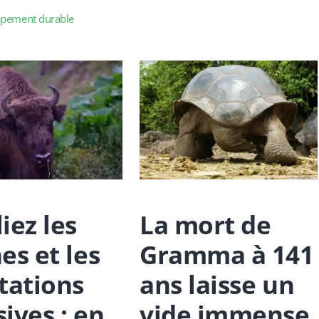
es
pement durable
iez les
La mort de
es et les
Gramma à 141
tations
ans laisse un
ives : en
vide immense