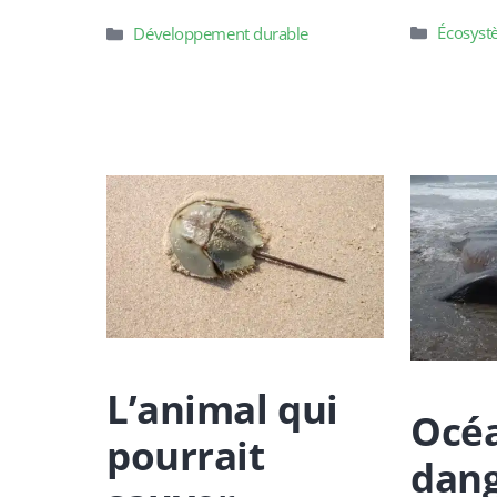
Catégori
Écosys
Catégories
Développement durable
L’animal qui
Océ
pourrait
dang