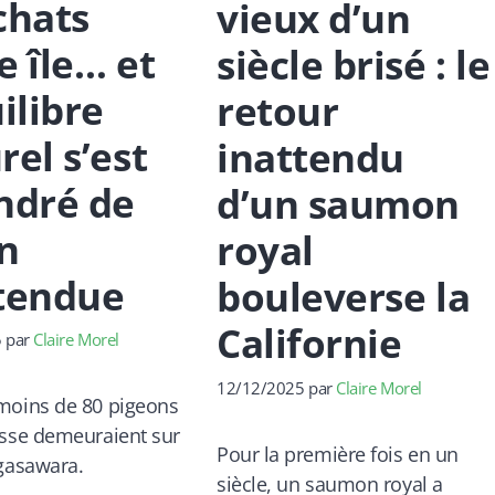
chats
vieux d’un
e île… et
siècle brisé : le
uilibre
retour
rel s’est
inattendu
ndré de
d’un saumon
n
royal
tendue
bouleverse la
Californie
5
par
Claire Morel
12/12/2025
par
Claire Morel
moins de 80 pigeons
usse demeuraient sur
Pour la première fois en un
Ogasawara.
siècle, un saumon royal a