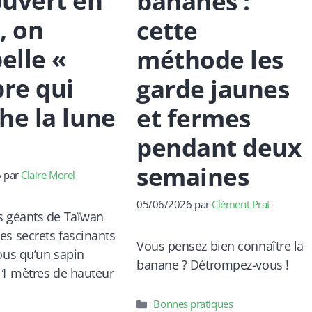
uvert en
bananes :
, on
cette
pelle «
méthode les
bre qui
garde jaunes
he la lune
et fermes
pendant deux
semaines
6
par
Claire Morel
05/06/2026
par
Clément Prat
s géants de Taïwan
es secrets fascinants
Vous pensez bien connaître la
vous qu’un sapin
banane ? Détrompez-vous !
4,1 mètres de hauteur
Catégories
Bonnes pratiques