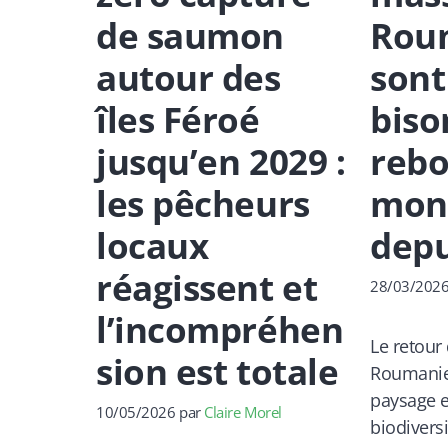
de saumon
Roum
autour des
sont
îles Féroé
biso
jusqu’en 2029 :
rebo
les pêcheurs
mon
locaux
depu
réagissent et
28/03/202
l’incompréhen
Le retour
sion est totale
Roumanie
paysage e
10/05/2026
par
Claire Morel
biodiversi