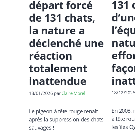
131 
départ forcé
d’un
de 131 chats,
l’éq
la nature a
natu
déclenché une
effo
réaction
faço
totalement
inat
inattendue
18/12/202
13/01/2026
par
Claire Morel
En 2008, 
Le pigeon à tête rouge renaît
à tête ro
après la suppression des chats
les îles 
sauvages !