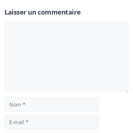
Laisser un commentaire
Commentaire
Nom
E-
mail