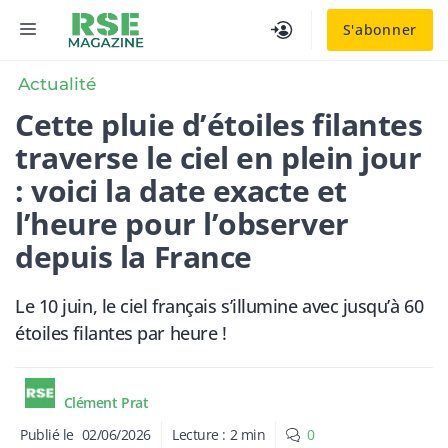
Aller
MENU
S'abonner
au
contenu
Actualité
Cette pluie d’étoiles filantes
traverse le ciel en plein jour
: voici la date exacte et
l’heure pour l’observer
depuis la France
Le 10 juin, le ciel français s’illumine avec jusqu’à 60
étoiles filantes par heure !
Clément Prat
Publié le
02/06/2026
Lecture :
2
min
0