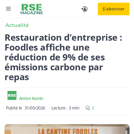
Aller
MENU
S'abonner
au
contenu
Actualité
Restauration d’entreprise :
Foodles affiche une
réduction de 9% de ses
émissions carbone par
repas
Anton Kunin
Publié le
31/05/2026
Lecture :
3
min
0