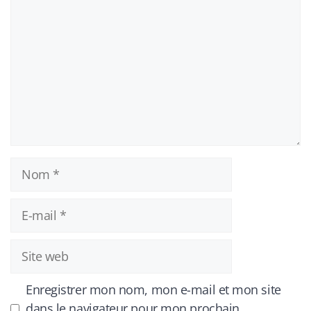
Nom
E-
mail
Site
web
Enregistrer mon nom, mon e-mail et mon site
dans le navigateur pour mon prochain