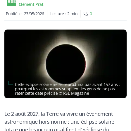
Clément Prat
Publié le
23/05/2026
Lecture :
2
min
0
Cette éclipse solaire ne se reproduira pas avant 157 ans :
pourquoi les astronomes supplient les gens de ne pas
rater cette date précise © RSE Magazine
Le 2 août 2027, la Terre va vivre un événement
astronomique hors norme : une éclipse solaire
totale que beaucoup qualifient d' »éclipse du