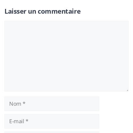
Laisser un commentaire
Commentaire
Nom
E-
mail