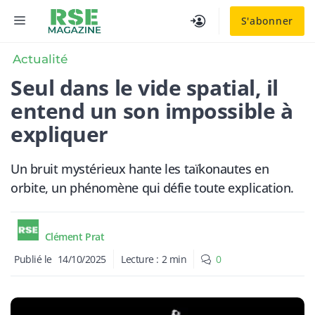
Aller
MENU
S'abonner
au
contenu
Actualité
Seul dans le vide spatial, il
entend un son impossible à
expliquer
Un bruit mystérieux hante les taïkonautes en
orbite, un phénomène qui défie toute explication.
Clément Prat
Publié le
14/10/2025
Lecture :
2
min
0