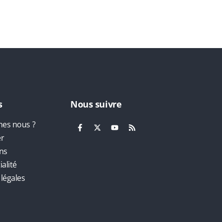
s
Nous suivre
es nous ?
er
ns
alité
légales