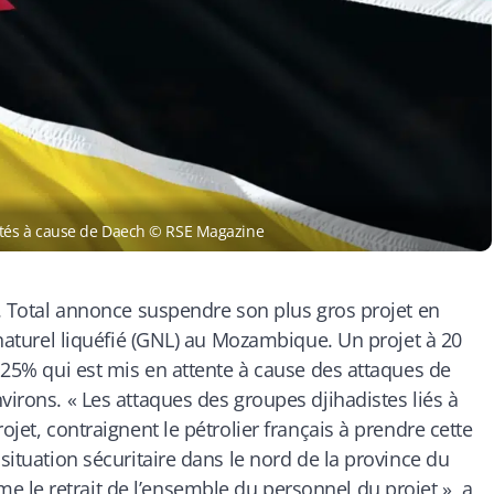
ités à cause de Daech © RSE Magazine
r. Total annonce suspendre son plus gros projet en
z naturel liquéfié (GNL) au Mozambique. Un projet à 20
à 25% qui est mis en attente à cause des attaques de
nvirons. «
Les attaques des groupes djihadistes liés à
ojet, contraignent le pétrolier français à prendre cette
 situation sécuritaire dans le nord de la province du
 le retrait de l’ensemble du personnel du projet », a