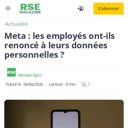
Aller
MENU
S'abonner
au
contenu
Actualité
Meta : les employés ont-ils
renoncé à leurs données
personnelles ?
Nicolas Egon
Publié le
04/06/2026
Lecture :
4
min
0