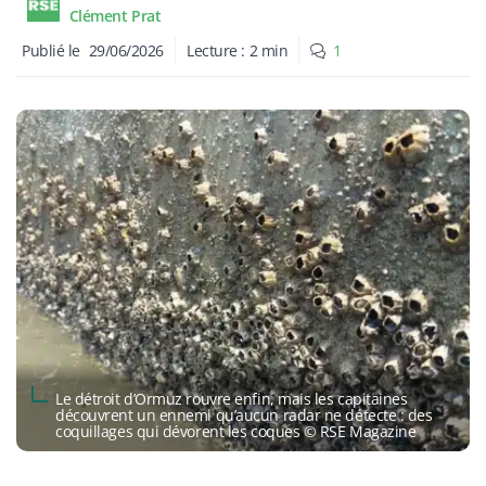
Clément Prat
Publié le
29/06/2026
Lecture :
2
min
1
Le détroit d’Ormuz rouvre enfin, mais les capitaines
découvrent un ennemi qu’aucun radar ne détecte : des
coquillages qui dévorent les coques © RSE Magazine