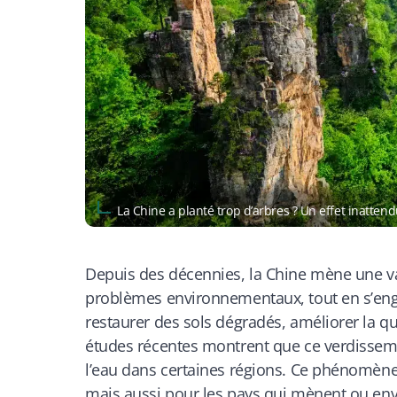
La Chine a planté trop d’arbres ? Un effet inatte
Depuis des décennies, la Chine mène une va
problèmes environnementaux, tout en s’en
restaurer des sols dégradés, améliorer la qua
études récentes montrent que ce verdissemen
l’eau dans certaines régions. Ce phénomèn
mais aussi pour les pays qui mènent ou envi