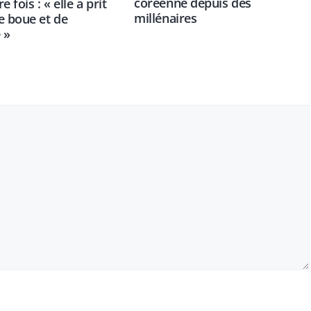
coréenne depuis des
e fois : « elle a prit
millénaires
e boue et de
 »