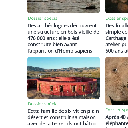
Dossier spécial
Dossier sp
Des archéologues découvrent
Des fouil
une structure en bois vieille de
simple co
476 000 ans : elle a été
Carthage 
construite bien avant
atelier p
l’apparition d’Homo sapiens
500 ans a
Dossier spécial
Dossier sp
Cette famille de six vit en plein
Après 40 
désert et construit sa maison
éléphante
avec de la terre : ils ont bâti «