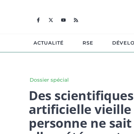
Aller
au
contenu
ACTUALITÉ
RSE
DÉVEL
Dossier spécial
Des scientifique
artificielle vieill
personne ne sai