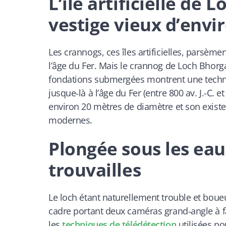
L’île artificielle de 
vestige vieux d’envi
Les crannogs, ces îles artificielles, parsème
l’âge du Fer. Mais le crannog de Loch Bhorgast
fondations submergées montrent une technic
jusque‑là à l’âge du Fer (entre 800 av. J.-C. et
environ 20 mètres de diamètre et son exist
modernes.
Plongée sous les eau
trouvailles
Le loch étant naturellement trouble et boue
cadre portant deux caméras grand‑angle à f
les
techniques de télédétection
utilisées p