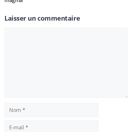
magma
Laisser un commentaire
Commentaire
Nom
E-
mail