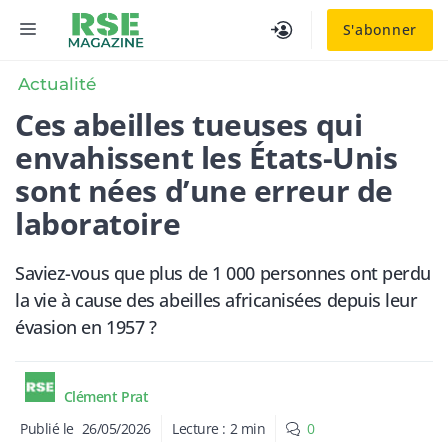
Aller
MENU
S'abonner
au
contenu
Actualité
Ces abeilles tueuses qui
envahissent les États-Unis
sont nées d’une erreur de
laboratoire
Saviez-vous que plus de 1 000 personnes ont perdu
la vie à cause des abeilles africanisées depuis leur
évasion en 1957 ?
Clément Prat
Publié le
26/05/2026
Lecture :
2
min
0