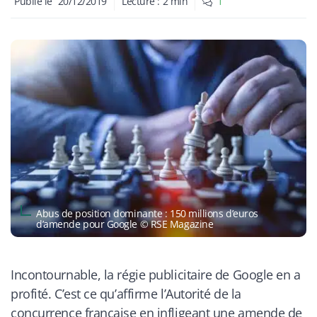
Publié le
20/12/2019
Lecture :
2
min
1
Abus de position dominante : 150 millions d’euros
d’amende pour Google © RSE Magazine
Incontournable, la régie publicitaire de Google en a
profité. C’est ce qu’affirme l’Autorité de la
concurrence française en infligeant une amende de