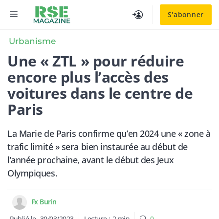
Aller
MENU
S'abonner
au
contenu
Urbanisme
Une « ZTL » pour réduire
encore plus l’accès des
voitures dans le centre de
Paris
La Marie de Paris confirme qu’en 2024 une « zone à
trafic limité » sera bien instaurée au début de
l’année prochaine, avant le début des Jeux
Olympiques.
Fx Burin
Publié le
30/03/2023
Lecture :
2
min
0