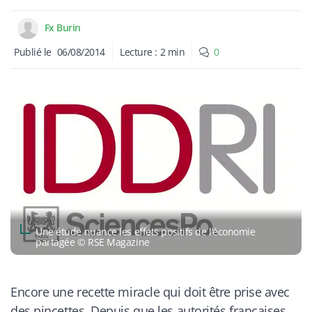
Fx Burin
Publié le
06/08/2014
Lecture :
2
min
0
Une étude nuance les effets positifs de l’économie
partagée © RSE Magazine
Encore une recette miracle qui doit être prise avec
des pincettes. Depuis que les autorités françaises