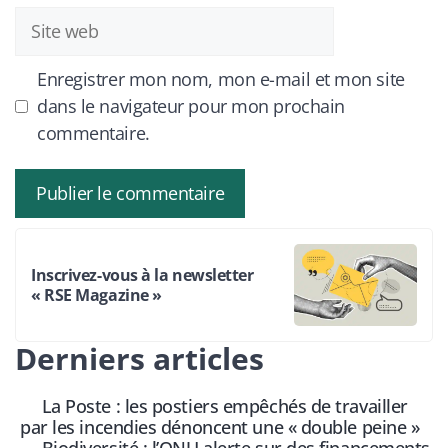
Site
web
Enregistrer mon nom, mon e-mail et mon site
dans le navigateur pour mon prochain
commentaire.
Inscrivez-vous à la newsletter
« RSE Magazine »
Derniers articles
La Poste : les postiers empêchés de travailler
par les incendies dénoncent une « double peine »
Biodiversité : l’ONU alerte sur des financements