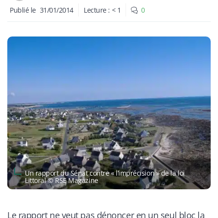
Publié le
31/01/2014
Lecture :
< 1
0
Un rapport du Sénat contre « l’imprécision » de la loi
Littoral © RSE Magazine
Le rapport ne veut pas dénoncer en un seul bloc la