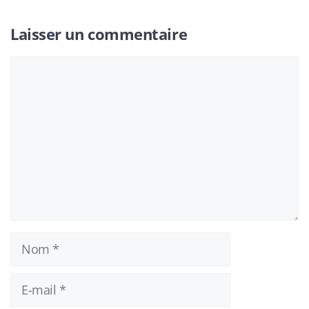
Laisser un commentaire
Commentaire
Nom
E-
mail