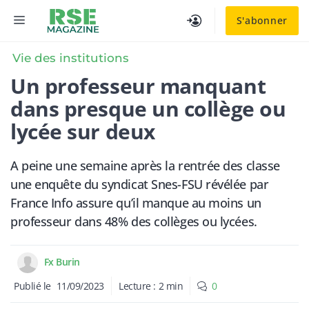
Aller
MENU
S'abonner
au
contenu
Vie des institutions
Un professeur manquant
dans presque un collège ou
lycée sur deux
A peine une semaine après la rentrée des classe
une enquête du syndicat Snes-FSU révélée par
France Info assure qu’il manque au moins un
professeur dans 48% des collèges ou lycées.
Fx Burin
Publié le
11/09/2023
Lecture :
2
min
0