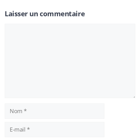
Laisser un commentaire
Commentaire
Nom
E-
mail