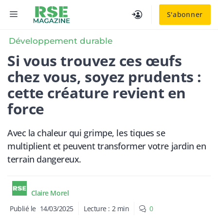
Aller
MENU
S'abonner
au
contenu
Développement durable
Si vous trouvez ces œufs
chez vous, soyez prudents :
cette créature revient en
force
Avec la chaleur qui grimpe, les tiques se
multiplient et peuvent transformer votre jardin en
terrain dangereux.
Claire Morel
Publié le
14/03/2025
Lecture :
2
min
0