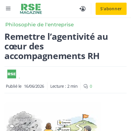
Aller
MENU
S'abonner
au
contenu
Philosophie de l'entreprise
Remettre l’agentivité au
cœur des
accompagnements RH
.
Publié le
16/06/2026
Lecture :
2
min
0