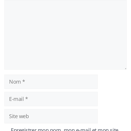
Commentaire
Nom
E-
mail
Site
web
Enregistrer mon nom, mon e-mail et mon site