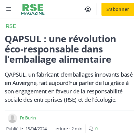
Aller
MENU
S'abonner
au
contenu
RSE
QAPSUL : une révolution
éco-responsable dans
l’emballage alimentaire
QAPSUL, un fabricant d’emballages innovants basé
en Auvergne, fait aujourd’hui parler de lui grâce à
son engagement en faveur de la responsabilité
sociale des entreprises (RSE) et de l’écologie.
Fx Burin
Publié le
15/04/2024
Lecture :
2
min
0