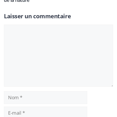
de la nature
Laisser un commentaire
Commentaire
Nom
E-
mail