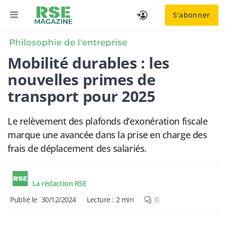
Aller
MENU
S'abonner
au
contenu
Philosophie de l'entreprise
Mobilité durables : les
nouvelles primes de
transport pour 2025
Le relèvement des plafonds d’exonération fiscale
marque une avancée dans la prise en charge des
frais de déplacement des salariés.
La rédaction RSE
Publié le
30/12/2024
Lecture :
2
min
0