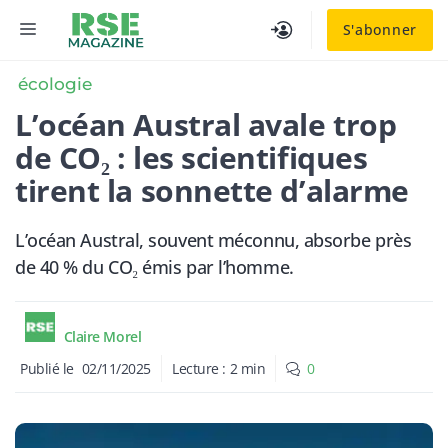
Aller
MENU
S'abonner
au
contenu
écologie
L’océan Austral avale trop
de CO₂ : les scientifiques
tirent la sonnette d’alarme
L’océan Austral, souvent méconnu, absorbe près
de 40 % du CO₂ émis par l’homme.
Claire Morel
Publié le
02/11/2025
Lecture :
2
min
0