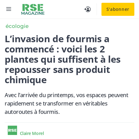
Aller
MENU
S'abonner
au
contenu
écologie
L’invasion de fourmis a
commencé : voici les 2
plantes qui suffisent à les
repousser sans produit
chimique
Avec l’arrivée du printemps, vos espaces peuvent
rapidement se transformer en véritables
autoroutes à fourmis.
Claire Morel