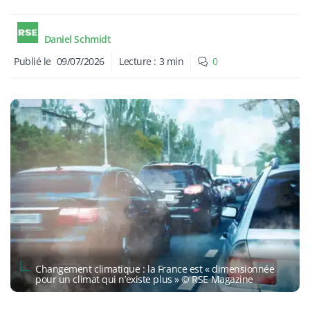
Daniel Schmidt
Publié le
09/07/2026
Lecture :
3
min
0
Changement climatique : la France est « dimensionnée
pour un climat qui n’existe plus » © RSE Magazine