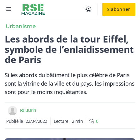
Aller
MENU
S'abonner
au
contenu
Urbanisme
Les abords de la tour Eiffel,
symbole de l’enlaidissement
de Paris
Si les abords du bâtiment le plus célèbre de Paris
sont la vitrine de la ville et du pays, les impressions
sont pour le moins inquiétantes.
Fx Burin
Publié le
22/04/2022
Lecture :
2
min
0