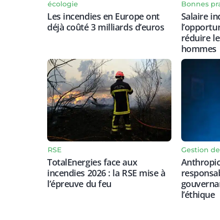
Bonnes pr
écologie
Salaire in
Les incendies en Europe ont
l’opportu
déjà coûté 3 milliards d’euros
réduire l
hommes
RSE
Gestion de
TotalEnergies face aux
Anthropic
incendies 2026 : la RSE mise à
responsab
l’épreuve du feu
gouvernan
l’éthique