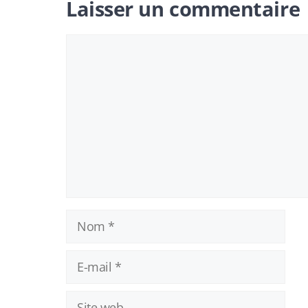
Laisser un commentaire
Commentaire
Nom
E-
mail
Site