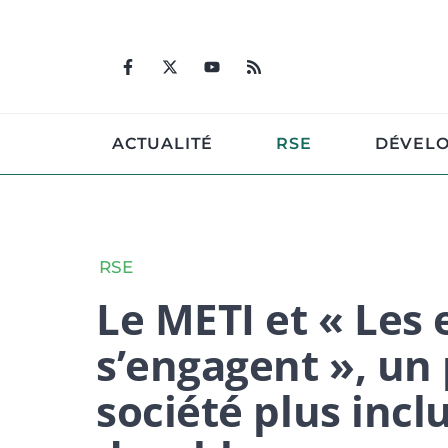
Aller
au
contenu
ACTUALITÉ
RSE
DÉVEL
RSE
Le METI et « Les 
s’engagent », un
société plus inc