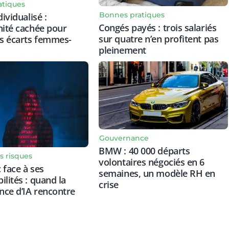
atiques
Bonnes pratiques
dividualisé :
Congés payés : trois salariés
nité cachée pour
sur quatre n’en profitent pas
es écarts femmes-
pleinement
Gouvernance
BMW : 40 000 départs
s risques
volontaires négociés en 6
 face à ses
semaines, un modèle RH en
ilités : quand la
crise
ce d’IA rencontre