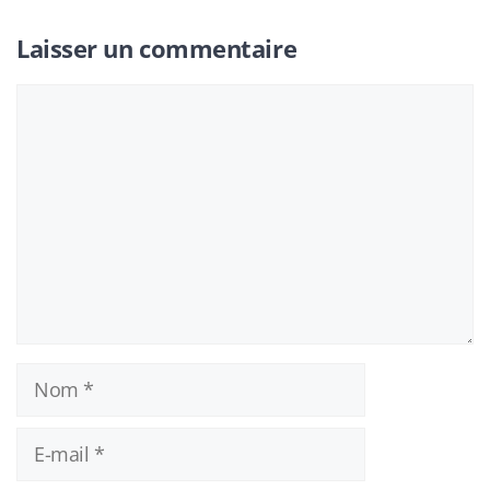
Laisser un commentaire
Commentaire
Nom
E-
mail