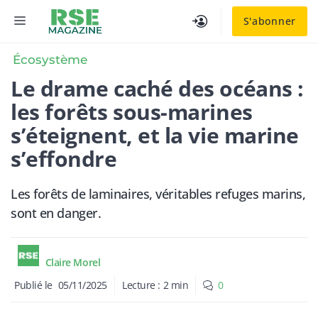
Aller
MENU
S'abonner
au
contenu
Écosystème
Le drame caché des océans :
les forêts sous-marines
s’éteignent, et la vie marine
s’effondre
Les forêts de laminaires, véritables refuges marins,
sont en danger.
Claire Morel
Publié le
05/11/2025
Lecture :
2
min
0