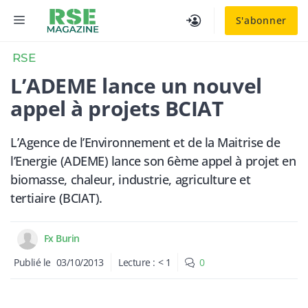
Aller
MENU
S'abonner
au
contenu
RSE
L’ADEME lance un nouvel
appel à projets BCIAT
L’Agence de l’Environnement et de la Maitrise de
l’Energie (ADEME) lance son 6ème appel à projet en
biomasse, chaleur, industrie, agriculture et
tertiaire (BCIAT).
Fx Burin
Publié le
03/10/2013
Lecture :
< 1
0