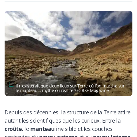
Il n’existerait que deux lieux sur Terre où l’on marche sur
le manteau… mythe ou réalité ? © RSE Magazine
Depuis des décennies, la structure de la Terre attire
autant les scientifiques que les curieux. Entre la
croûte
, le
manteau
invisible et les couches
profondes du
noyau externe
et du
noyau interne
,