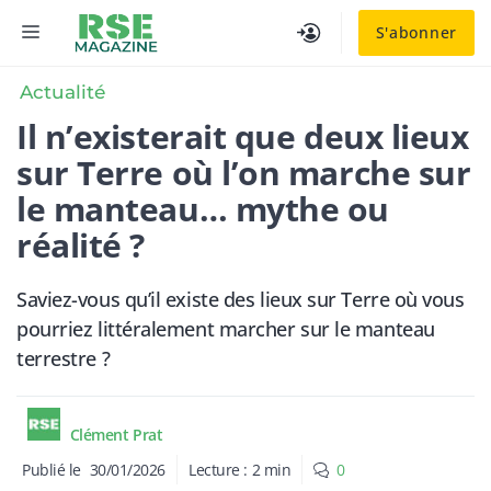
Aller
MENU
S'abonner
au
contenu
Actualité
Il n’existerait que deux lieux
sur Terre où l’on marche sur
le manteau… mythe ou
réalité ?
Saviez-vous qu’il existe des lieux sur Terre où vous
pourriez littéralement marcher sur le manteau
terrestre ?
Clément Prat
Publié le
30/01/2026
Lecture :
2
min
0