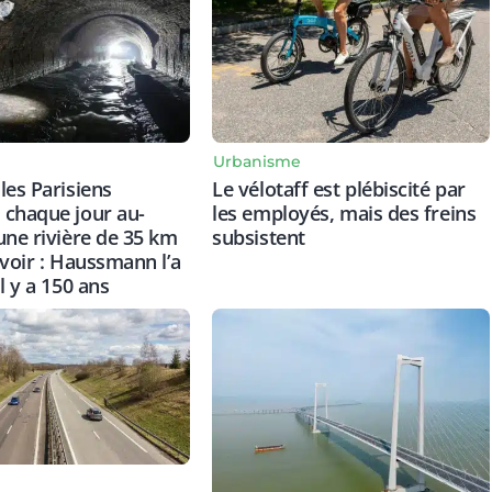
e
Urbanisme
les Parisiens
Le vélotaff est plébiscité par
chaque jour au-
les employés, mais des freins
une rivière de 35 km
subsistent
avoir : Haussmann l’a
l y a 150 ans