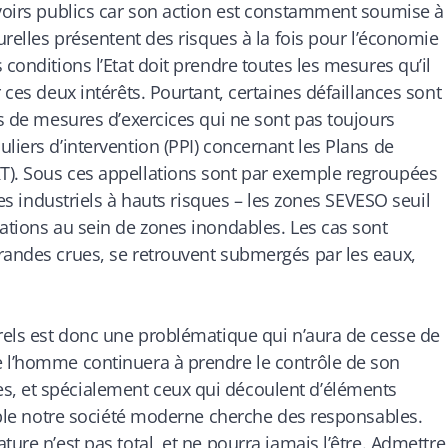
uvoirs publics car son action est constamment soumise à
turelles présentent des risques à la fois pour l’économie
 conditions l’Etat doit prendre toutes les mesures qu’il
 ces deux intérêts. Pourtant, certaines défaillances sont
as de mesures d’exercices qui ne sont pas toujours
liers d’intervention (PPI) concernant les Plans de
T). Sous ces appellations sont par exemple regroupées
ites industriels à hauts risques – les zones SEVESO seuil
tations au sein de zones inondables. Les cas sont
randes crues, se retrouvent submergés par les eaux,
urels est donc une problématique qui n’aura de cesse de
e l’homme continuera à prendre le contrôle de son
s, et spécialement ceux qui découlent d’éléments
sible notre société moderne cherche des responsables.
ure n’est pas total, et ne pourra jamais l’être. Admettre