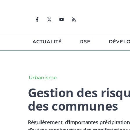
Aller
au
contenu
ACTUALITÉ
RSE
DÉVEL
Urbanisme
Gestion des risqu
des communes
Régulièrement, d’importantes précipitation