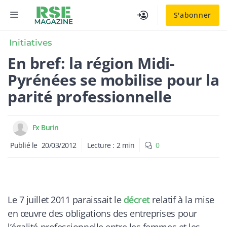
Aller
MENU
S'abonner
au
contenu
Initiatives
En bref: la région Midi-
Pyrénées se mobilise pour la
parité professionnelle
Fx Burin
Publié le
20/03/2012
Lecture :
2
min
0
Le 7 juillet 2011 paraissait le
décret
relatif à la mise
en œuvre des obligations des entreprises pour