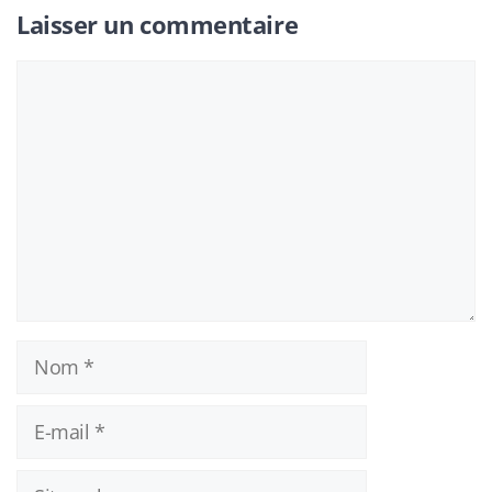
Laisser un commentaire
Commentaire
Nom
E-
mail
Site