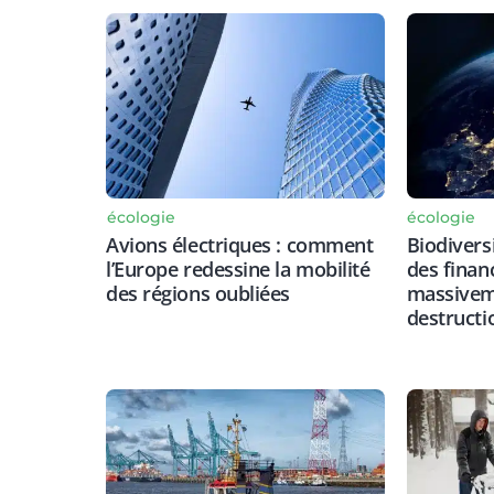
écologie
écologie
Avions électriques : comment
Biodiversi
l’Europe redessine la mobilité
des finan
des régions oubliées
massiveme
destructi