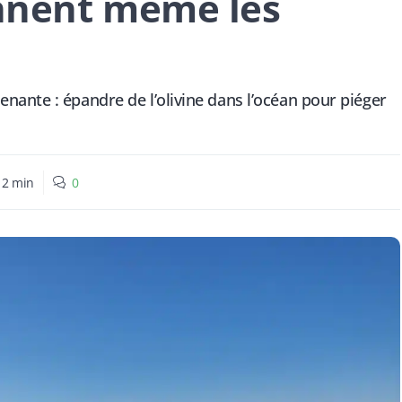
ennent même les
ante : épandre de l’olivine dans l’océan pour piéger
:
2
min
0