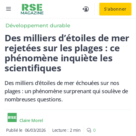
Aller
MENU
S'abonner
au
contenu
Développement durable
Des milliers d’étoiles de mer
rejetées sur les plages : ce
phénomène inquiète les
scientifiques
Des milliers d’étoiles de mer échouées sur nos
plages : un phénomène surprenant qui soulève de
nombreuses questions.
Claire Morel
Publié le
06/03/2026
Lecture :
2
min
0