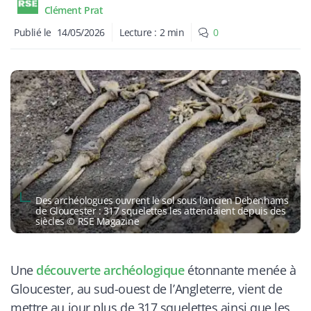
Clément Prat
Publié le
14/05/2026
Lecture :
2
min
0
Des archéologues ouvrent le sol sous l’ancien Debenhams
de Gloucester : 317 squelettes les attendaient depuis des
siècles © RSE Magazine
Une
découverte archéologique
étonnante menée à
Gloucester, au sud-ouest de l’Angleterre, vient de
mettre au jour plus de 317 squelettes ainsi que les